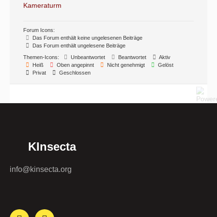
Kameraturm
Forum Icons:
Das Forum enthält keine ungelesenen Beiträge
Das Forum enthält ungelesene Beiträge
Themen-Icons:
Unbeantwortet
Beantwortet
Aktiv
Heiß
Oben angepinnt
Nicht genehmigt
Gelöst
Privat
Geschlossen
KInsecta
info@kinsecta.org