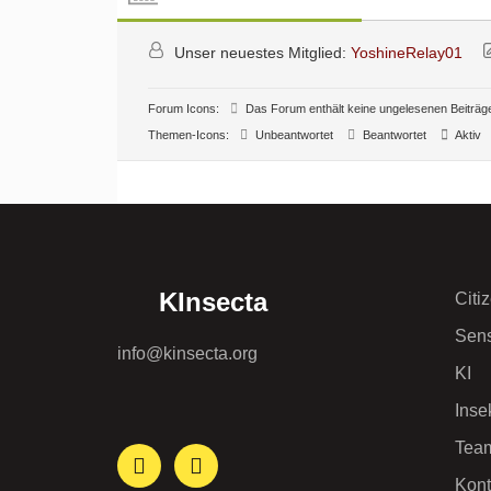
Unser neuestes Mitglied:
YoshineRelay01
Forum Icons:
Das Forum enthält keine ungelesenen Beiträg
Themen-Icons:
Unbeantwortet
Beantwortet
Aktiv
KInsecta
Citi
Sens
info@kinsecta.org
KI
Inse
Tea
Kont