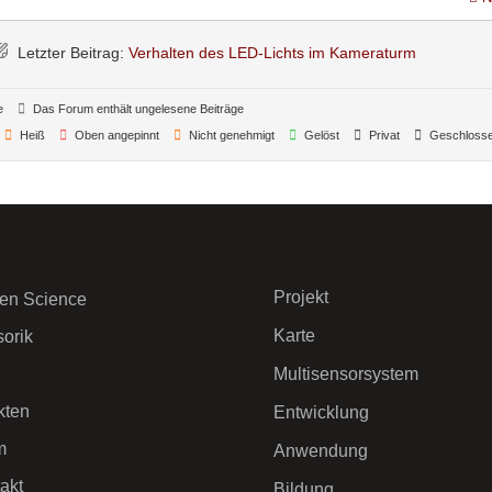
Letzter Beitrag:
Verhalten des LED-Lichts im Kameraturm
e
Das Forum enthält ungelesene Beiträge
Heiß
Oben angepinnt
Nicht genehmigt
Gelöst
Privat
Geschloss
Projekt
zen Science
Karte
orik
Multisensorsystem
kten
Entwicklung
m
Anwendung
akt
Bildung